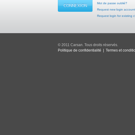
Mot de passe oublié?
Request new login account
Request login for existing c
© 2011 Carsan. Tous droits réservés.
Politique de confidentialité
|
Termes et conditi