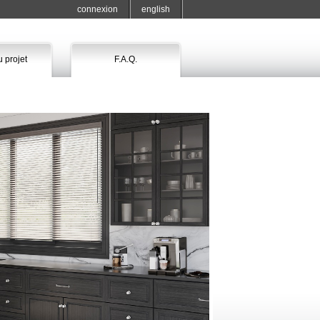
connexion
english
 projet
F.A.Q.